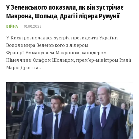
У Зеленського показали, як він зустрічає
Макрона, Шольца, Драгі і лідера Румунії
ВІЙНА
16.06.2022
У Києві розпочалася зустріч президента України
Володимира Зеленського з лідером
Франції Еммануелем Макроном, канцлером
Німеччини Олафом Шольцом, прем‘єр-міністром Італії
Маріо Драґі та…