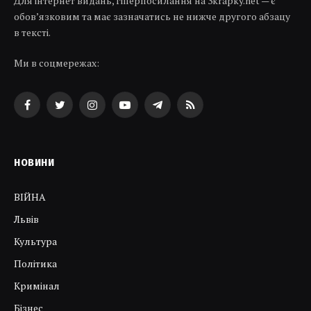
Для інтернет видань, гіперпосилання на 3krapky.net — є
обов’язковим та має зазначатись не нижче другого абзацу
в тексті.
Ми в соцмережах:
Facebook
Twitter
Instagram
YouTube
Telegram
RSS
НОВИНИ
ВІЙНА
Львів
Культура
Політика
Кримінал
Бізнес