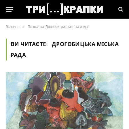
Головна
»
Позначка "Дрогобицька міська рада"
ВИ ЧИТАЄТЕ:
ДРОГОБИЦЬКА МІСЬКА
РАДА