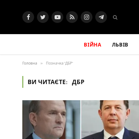
Facebook
Twitter
YouTube
RSS
Instagram
Telegram
ВІЙНА
ЛЬВІВ
Головна
»
Позначка "ДБР"
ВИ ЧИТАЄТЕ:
ДБР