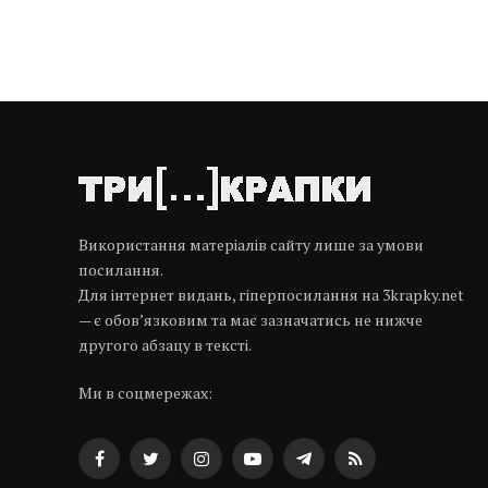
Використання матеріалів сайту лише за умови
посилання.
Для інтернет видань, гіперпосилання на 3krapky.net
— є обов’язковим та має зазначатись не нижче
другого абзацу в тексті.
Ми в соцмережах:
Facebook
Twitter
Instagram
YouTube
Telegram
RSS