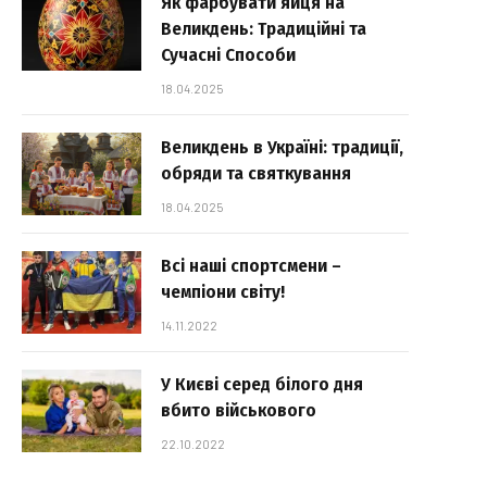
Як фарбувати яйця на
Великдень: Традиційні та
Сучасні Способи
18.04.2025
Великдень в Україні: традиції,
обряди та святкування
18.04.2025
Всі наші спортсмени –
чемпіони світу!
14.11.2022
У Києві серед білого дня
вбито військового
22.10.2022