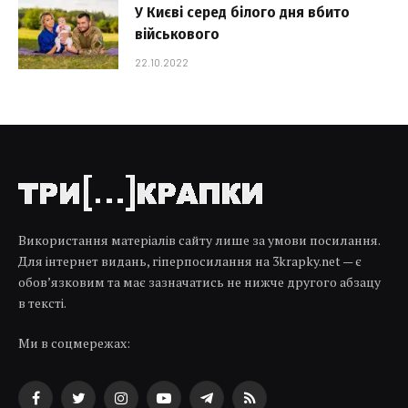
У Києві серед білого дня вбито
військового
22.10.2022
Використання матеріалів сайту лише за умови посилання.
Для інтернет видань, гіперпосилання на 3krapky.net — є
обов’язковим та має зазначатись не нижче другого абзацу
в тексті.
Ми в соцмережах:
Facebook
Twitter
Instagram
YouTube
Telegram
RSS