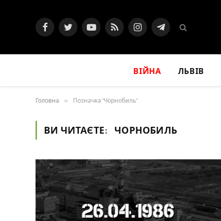
Facebook
Twitter
YouTube
RSS
Instagram
Telegram
ВІЙНА
ЛЬВІВ
Головна
»
Позначка "Чорнобиль"
ВИ ЧИТАЄТЕ:
ЧОРНОБИЛЬ