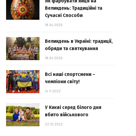
Як фарбувати яйця на
Великдень: Традиційні та
Сучасні Способи
18.04.2025
Великдень в Україні: традиції,
обряди та святкування
18.04.2025
Всі наші спортсмени –
чемпіони світу!
14.11.2022
У Києві серед білого дня
вбито військового
22.10.2022