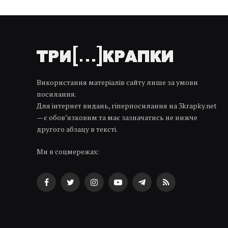
Використання матеріалів сайту лише за умови
посилання.
Для інтернет видань, гіперпосилання на 3krapky.net
— є обов’язковим та має зазначатись не нижче
другого абзацу в тексті.
Ми в соцмережах:
Facebook
Twitter
Instagram
YouTube
Telegram
RSS