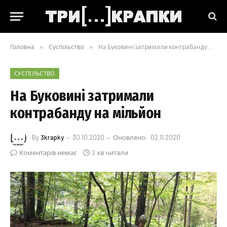
Головна
»
Суспільство
»
На Буковині затримали контрабанду на мільйон
СУСПІЛЬСТВО
На Буковині затримали
контрабанду на мільйон
By
3krapky
30.10.2020
Оновлено:
02.11.2020
Коментарів немає
2 хв читали