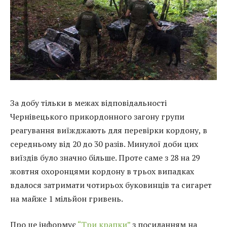
За добу тільки в межах відповідальності
Чернівецького прикордонного загону групи
реагування виїжджають для перевірки кордону, в
середньому від 20 до 30 разів. Минулої доби цих
виїздів було значно більше. Проте саме з 28 на 29
жовтня охоронцями кордону в трьох випадках
вдалося затримати чотирьох буковинців та сигарет
на майже 1 мільйон гривень.
Про це інформує
“Три крапки”
з посиланням на