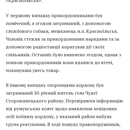
«Красноїльськ».
У першому випадку прикордонниками був
помічений, а згодом затриманий, з допомогою
службового собаки, мешканець н.п. Красноїльськ.
Чоловік стежив за прикордонними нарядами та за
допомогою радіостанції коригував дії своїх
спільників. Останніх було виявлено згодом, однак з
появою прикордонників вони вдалися до втечі,
покинувши увесь товар.
В іншому випадку охоронцями кордону був
затриманий 30-річний житель села Чудеї
Сторожинецького району. Перевіряючи інформацію
від румунських колег щодо виявлення невідомих
осіб поблизу кордону, у вказаний район вибула
група реагування. В ході пошуку правопорушників,