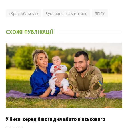
«Красноїльськ»
Буковинська митниця
ДПСУ
СХОЖІ
ПУБЛІКАЦІЇ
У Києві серед білого дня вбито військового
22.10.2022