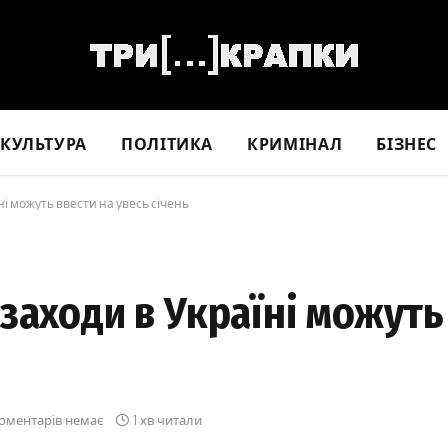
КУЛЬТУРА
ПОЛІТИКА
КРИМІНАЛ
БІЗНЕС
ні можуть ввести на увесь січень
заходи в Україні можуть
оментарів немає
1 хв читали