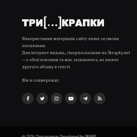
Використання матеріалів сайту лише за умови
посилання.
Для інтернет видань, гіперпосилання на 3krapky.net
— є обов’язковим та має зазначатись не нижче
другого абзацу в тексті.
Ми в соцмережах:
Facebook
Twitter
Instagram
YouTube
Telegram
RSS
© 2026 Три крапки. Developed by
NAWI
.