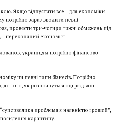
кою. Якщо відпустити все – для економіки
ому потрібно зараз вводити певні
аз, провести три-чотири тижні обмежень під
, – переконаний економіст.
лованов, українцям потрібно фінансово
оміку чи певні типи бізнесів. Потрібно
 до того, як розпочнуться оці різдвяні
є “супервелика проблема з наявністю грошей”,
 посилення карантину.