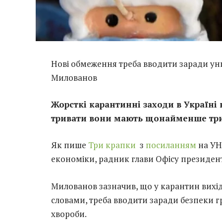
Нові обмеження треба вводити заради ун
Милованов
Жорсткі карантинні заходи в Україні 
тривати вони мають щонайменше три
Як пише
Три крапки
з
посиланням
на УН
економіки, радник глави Офісу президе
Милованов зазначив, що у карантин вихідн
словами, треба вводити заради безпеки 
хвороби.