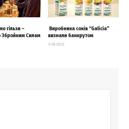
о гільзи –
Виробника соків “Galicia”
 Збройним Силам
визнали банкрутом
11.08.2022