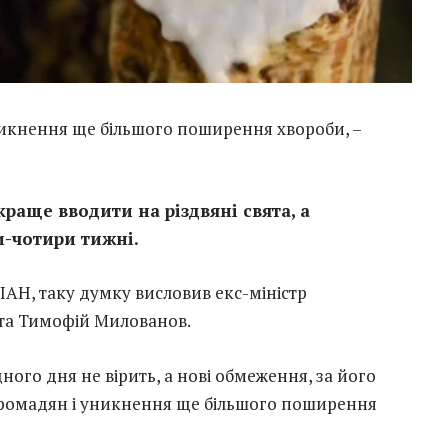
икнення ще більшого поширення хвороби, –
краще вводити на різдвяні свята, а
-чотири тижні.
ІАН, таку думку висловив екс-міністр
нта Тимофій Милованов.
ого дня не вірить, а нові обмеження, за його
громадян і уникнення ще більшого поширення