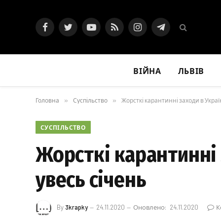
Facebook
Twitter
YouTube
RSS
Instagram
Telegram
ВІЙНА
ЛЬВІВ
Головна
»
Суспільство
»
Жорсткі карантинні заходи в Украї
СУСПІЛЬСТВО
Жорсткі карантинні 
увесь січень
By
3krapky
24.11.2020
Оновлено:
24.11.2020
К