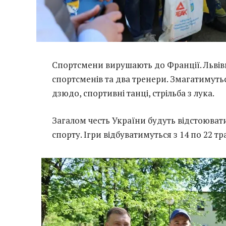
Спортсмени вирушають до Франції. Львівщ
спортсменів та два тренери. Змагатимуться
дзюдо, спортивні танці, стрільба з лука.
Загалом честь України будуть відстоювати
спорту. Ігри відбуватимуться з 14 по 22 тр