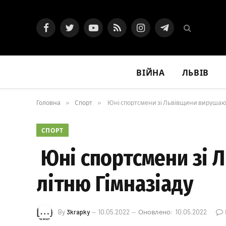
Facebook
Twitter
YouTube
RSS
Instagram
Telegram
ВІЙНА
ЛЬВІВ
Головна
»
Спорт
»
Юні спортсмени зі Львівщини вирушают
СПОРТ
Юні спортсмени зі 
літню Гімназіаду
By
3krapky
10.05.2022
Оновлено:
10.05.2022