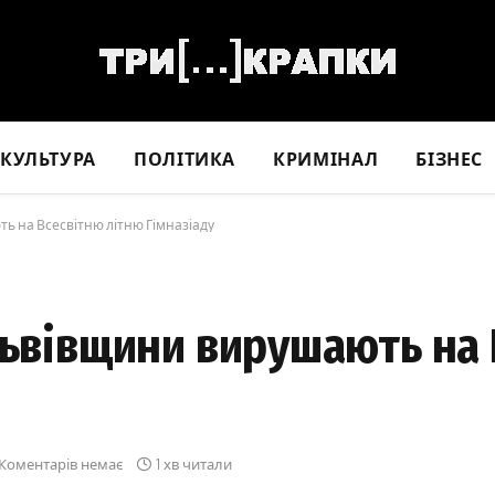
КУЛЬТУРА
ПОЛІТИКА
КРИМІНАЛ
БІЗНЕС
ь на Всесвітню літню Гімназіаду
Львівщини вирушають на
Коментарів немає
1 хв читали