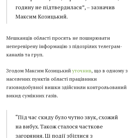
годину не підтвердилася”, – зазначив
Максим Козицький.
Мешканців області просять не поширювати
неперевірену інформацію з підозрілих телеграм-
каналів та груп.
Згодом Максим Козицький
уточнив
, що в одному з
населених пунктів області працівники
газовидобувної вишки здійснили контрольований
викид суміжних газів.
“Під час скиду було чутно звук, схожий
на вибух. Також сталося часткове
загоряння. Ці події збіглися з