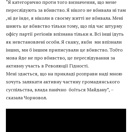
“Я категорично проти того визначення, що мене
переслідують за вбивство. Я нікого не вбивала ні там
,ні де інде, я ніколи в своєму житті не вбивала. Мені
шиють це вбивство тільки тому, що під час штурму
офісу партії регіонів впізнана тільки я. Всі інші ідуть
як невстановлені особи. Я скажу, якби ми впізнали
інших, ми б іншим приписували це вбивство. Тобто
мова йде не про вбивство, це переслідування за
активну участь в Революції Гідності.
Мені здається, що на прикладі розправи наді мною
хочуть залякати активну частину громадянського
суспільства, влада панічно боїться Майдану”, –
сказала Чорновол.