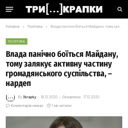
Головна
»
Політика
»
Влада панічно боїться Майдану, тому залякує активну частину громадянського суспільства, – нардеп
ПОЛІТИКА
Влада панічно боїться Майдану,
тому залякує активну частину
громадянського суспільства, –
нардеп
By
3krapky
16.12.2020
Оновлено:
17.12.2020
Коментарів немає
1 хв читали