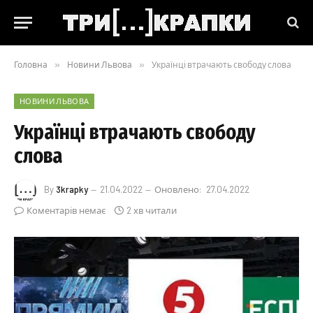
Головна
»
Новини Львова
»
Українці втрачають свободу слова
НОВИНИ ЛЬВОВА
Українці втрачають свободу
слова
By
3krapky
21.04.2022
Оновлено:
27.04.2022
Коментарів немає
2 хв читали