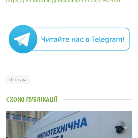
https://petition.kmu.gov.ua/kmu/Petition/View/4163
Цензура
СХОЖІ
ПУБЛІКАЦІЇ