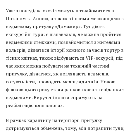
Уже з понеділка охочі зможуть познайомитися з
Потапом та Анною, а також з іншими мешканцями в
ведмежому притулку «Домажир». Тут діють
екскурсійні тури: є пізнавальні, де можна пройтися
ведмежими стежками, познайомитися з жителями
вольєрів, дізнатися історії кожного за часів тортур в
тісних клітках, також відбуваються VIP-ескурсії, під
час яких можна побувати на технічній частині
притулку, дізнатися, як доглядають ведмедів,
готують їсти, проводять медогляди та ін. Новою
фішкою цього року стали ранкова кава та сніданки з
ведмедями. Виручені кошти спрямують на
реабілітацію клишоногих.
В рамках карантину на території притулку
дотримуються обмежень, тому, аби потрапити туди,