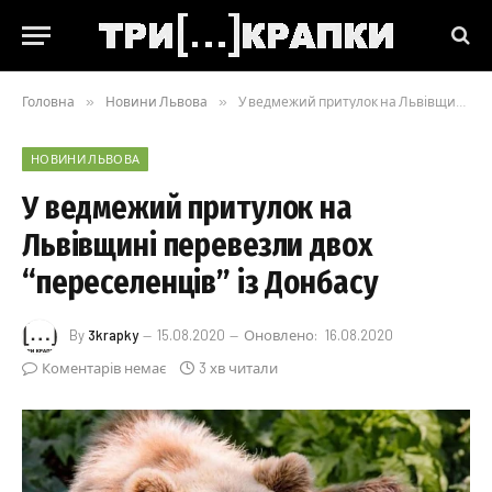
Головна
»
Новини Львова
»
У ведмежий притулок на Львівщині перевезли двох “переселенців” із Донбасу
НОВИНИ ЛЬВОВА
У ведмежий притулок на
Львівщині перевезли двох
“переселенців” із Донбасу
By
3krapky
15.08.2020
Оновлено:
16.08.2020
Коментарів немає
3 хв читали