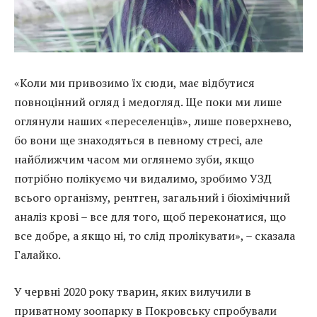
«Коли ми привозимо їх сюди, має відбутися
повноцінний огляд і медогляд. Ще поки ми лише
оглянули наших «переселенців», лише поверхнево,
бо вони ще знаходяться в певному стресі, але
найближчим часом ми оглянемо зуби, якщо
потрібно полікуємо чи видалимо, зробимо УЗД
всього організму, рентген, загальний і біохімічний
аналіз крові – все для того, щоб переконатися, що
все добре, а якщо ні, то слід пролікувати», – сказала
Галайко.
У червні 2020 року тварин, яких вилучили в
приватному зоопарку в Покровську спробували