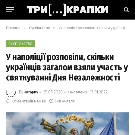
Головна
»
Суспільство
»
У наполіції розповіли, скільки українців загалом взяли участь у святкуванні Дня Незалежності
СУСПІЛЬСТВО
У наполіції розповіли, скільки
українців загалом взяли участь у
святкуванні Дня Незалежності
By
3krapky
25.08.2020
Оновлено:
13.01.2022
Коментарів немає
1 хв читали