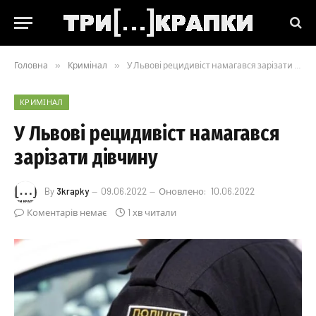
Головна
»
Кримінал
»
У Львові рецидивіст намагався зарізати дівчину
КРИМІНАЛ
У Львові рецидивіст намагався
зарізати дівчину
By
3krapky
09.06.2022
Оновлено:
10.06.2022
Коментарів немає
1 хв читали