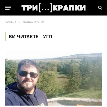
Головна
»
Позначка "УГП"
ВИ ЧИТАЄТЕ:
УГП