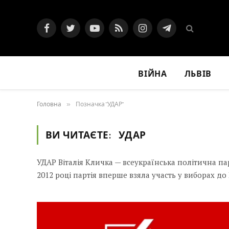
Facebook
Twitter
YouTube
RSS
Instagram
Telegram
ВІЙНА
ЛЬВІВ
Головна
»
Позначка "УДАР"
ВИ ЧИТАЄТЕ:
УДАР
УДАР Віталія Кличка — всеукраїнська політична пар
2012 році партія вперше взяла участь у виборах д