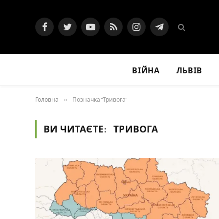
Facebook
Twitter
YouTube
RSS
Instagram
Telegram
ВІЙНА
ЛЬВІВ
Головна
»
Позначка "Тривога"
ВИ ЧИТАЄТЕ:
ТРИВОГА