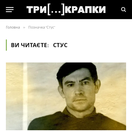
Головна
»
Позначка "Стус"
ВИ ЧИТАЄТЕ:
СТУС