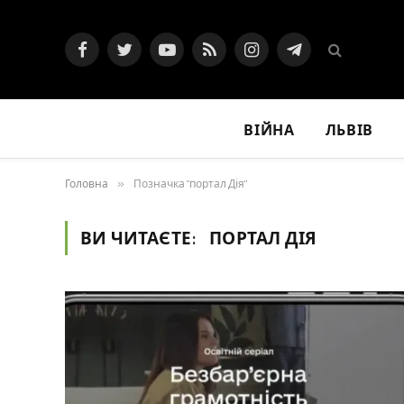
Facebook
Twitter
YouTube
RSS
Instagram
Telegram
ВІЙНА
ЛЬВІВ
Головна
»
Позначка "портал Дія"
ВИ ЧИТАЄТЕ:
ПОРТАЛ ДІЯ