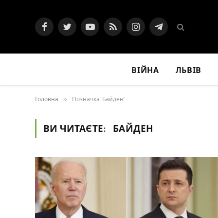
Facebook
Twitter
YouTube
RSS
Instagram
Telegram
ВІЙНА
ЛЬВІВ
Головна
»
Позначка "Байден"
ВИ ЧИТАЄТЕ:
БАЙДЕН