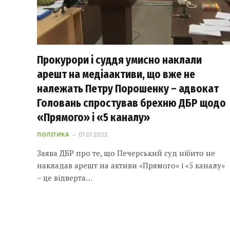
Прокурори і суддя умисно наклали
арешт на медіаактиви, що вже не
належать Петру Порошенку – адвокат
Головань спростував брехню ДБР щодо
«Прямого» і «5 каналу»
ПОЛІТИКА
07.01.2022
Заява ДБР про те, що Печерський суд нібито не
накладав арешт на активи «Прямого» і «5 каналу»
– це відверта…