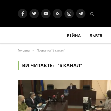
Facebook
Twitter
YouTube
RSS
Instagram
Telegram
ВІЙНА
ЛЬВІВ
Головна
»
Позначка ""5 канал""
ВИ ЧИТАЄТЕ:
"5 КАНАЛ"