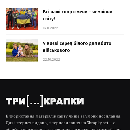
Всі наші спортсмени – чемпіони
світу!
14.11.2022
У Києві серед білого дня вбито
військового
22.10.2022
Використання матеріалів сайту лише за умови посилання.
Для інтернет видань, гіперпосилання на 3krapky.net — є
обов’язковим та має зазначатись не нижче другого абзацу