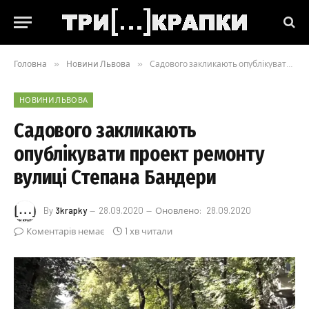
Головна
»
Новини Львова
»
Садового закликають опублікувати проект ремонту вулиці Степана Бандери
НОВИНИ ЛЬВОВА
Садового закликають
опублікувати проект ремонту
вулиці Степана Бандери
By
3krapky
28.09.2020
Оновлено:
28.09.2020
Коментарів немає
1 хв читали