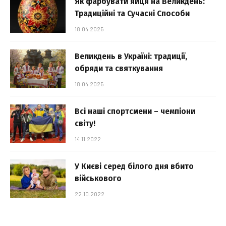
Як фарбувати яйця на Великдень:
Традиційні та Сучасні Способи
18.04.2025
Великдень в Україні: традиції,
обряди та святкування
18.04.2025
Всі наші спортсмени – чемпіони
світу!
14.11.2022
У Києві серед білого дня вбито
військового
22.10.2022