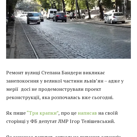
Ремонт вулиці Степана Бандери викликає
занепокоєння у великої частини львів’ян – адже у
мерії досі не продемонстрували проект
реконструкції, яка розпочалась вже сьогодні.
Як пише
“Три крапки”
, про це
написав
на своїй
сторінці у ФБ депутат ЛМР Ігор Телішевський.
Як зазначає депутат, актуальне питання останніх