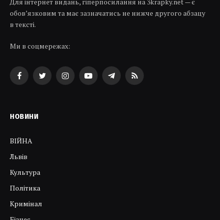
Для інтернет видань, гіперпосилання на 3krapky.net — є
обов’язковим та має зазначатись не нижче другого абзацу
в тексті.
Ми в соцмережах:
Facebook
Twitter
Instagram
YouTube
Telegram
RSS
НОВИНИ
ВІЙНА
Львів
Культура
Політика
Кримінал
Бізнес