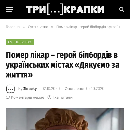
Головна
»
Суспільство
»
Помер лікар – герой білбордів в українських містах «Дякуємо за життя»
СУСПІЛЬСТВО
Помер лікар – герой білбордів в
українських містах «Дякуємо за
життя»
By
3krapky
02.10.2020
Оновлено:
02.10.2020
Коментарів немає
1 хв читали