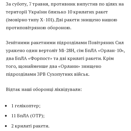
За суботу, 7 травня, противник випустив по цілях на
території України близько 10 крилатих ракет
(імовірно типу Х-101). Дві ракети знищено нашою
протиповітряною обороною.
Зенітними ракетними підрозділами Повітряних Сил
уражено один вертоліт Мі-28Н, сім БпЛА «Орлан-10»,
два БпЛА «Форпост» та дві крилаті ракети. Крім
того, щонайменше два «Орлани» знищено
підрозділами ЗРВ Сухопутних військ.
Відтак наші оборонці ліквідували:
1 гелікоптер;
11 БпЛА (ОТР);
2 крилаті ракети.