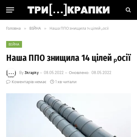
Головна
»
ВІЙНА
»
Наша ППО знищила 14 цілей ₚосії
ВІЙНА
Наша ППО знищила 14 цілей ₚосії
By
3krapky
08.05.2022
Оновлено:
08.05.2022
Коментарів немає
1 хв читали