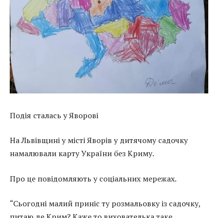
Подія сталась у Яворові
На Львівщині у місті Яворів у дитячому садочку
намалювали карту України без Криму.
Про це повідомляють у соціальних мережах.
“Сьогодні малий приніс ту розмальовку із садочку,
питаю де Крим? Каже то вихователька таке