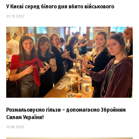
У Києві серед білого дня вбито військового
22.10.2022
Розмальовуємо гільзи – допомагаємо Збройним
Силам України!
13.08.2022