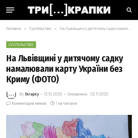
Головна
»
Суспільство
»
На Львівщині у дитячому садку намалювали карту України без Криму (ФОТО)
СУСПІЛЬСТВО
На Львівщині у дитячому садку
намалювали карту України без
Криму (ФОТО)
By
3krapky
13.10.2020
Оновлено:
02.11.2020
Коментарів немає
1 хв читали