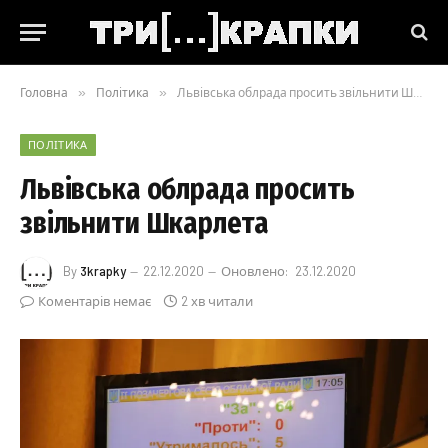
Головна
»
Політика
»
Львівська облрада просить звільнити Шкарлета
ПОЛІТИКА
Львівська облрада просить
звільнити Шкарлета
By
3krapky
22.12.2020
Оновлено:
23.12.2020
Коментарів немає
2 хв читали