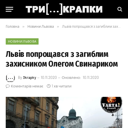
Головна
»
Новини Львова
»
Львів попрощався з загиблим захисником Олегом Свинариком
НОВИНИ ЛЬВОВА
Львів попрощався з загиблим
захисником Олегом Свинариком
By
3krapky
10.11.2020
Оновлено:
10.11.2020
Коментарів немає
1 хв читали