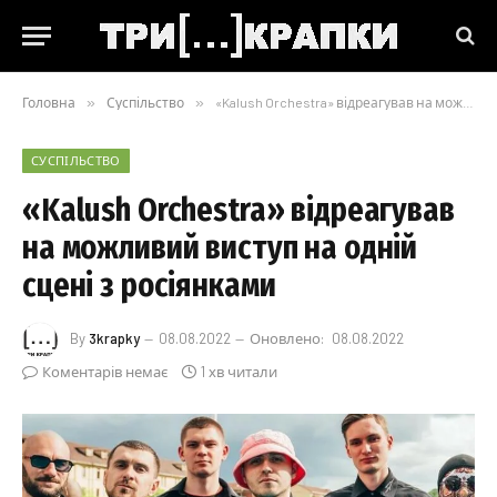
Головна
»
Суспільство
»
«Kalush Orchestra» відреагував на можливий виступ на одній сцені з росіянками
СУСПІЛЬСТВО
«Kalush Orchestra» відреагував
на можливий виступ на одній
сцені з росіянками
By
3krapky
08.08.2022
Оновлено:
08.08.2022
Коментарів немає
1 хв читали