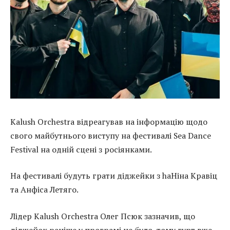
Kalush Orchestra відреагував на інформацію щодо
свого майбутнього виступу на фестивалі Sea Dance
Festival на одній сцені з росіянками.
На фестивалі будуть грати діджейки з haНіна Кравіц
та Анфіса Летяго.
Лідер Kalush Orchestra Олег Псюк зазначив, що
діджейок раніше у програмі не було, тому гурт вже