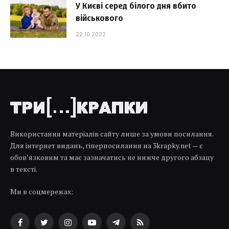
У Києві серед білого дня вбито
військового
22.10.2022
Використання матеріалів сайту лише за умови посилання.
Для інтернет видань, гіперпосилання на 3krapky.net — є
обов’язковим та має зазначатись не нижче другого абзацу
в тексті.
Ми в соцмережах:
Facebook
Twitter
Instagram
YouTube
Telegram
RSS