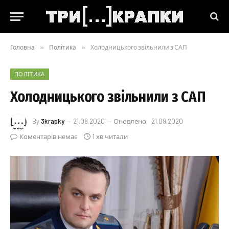
Головна
»
Політика
»
Холодницького звільнили з САП
ПОЛІТИКА
Холодницького звільнили з САП
By
3krapky
21.08.2020
Оновлено:
21.09.2020
Коментарів немає
1 хв читали