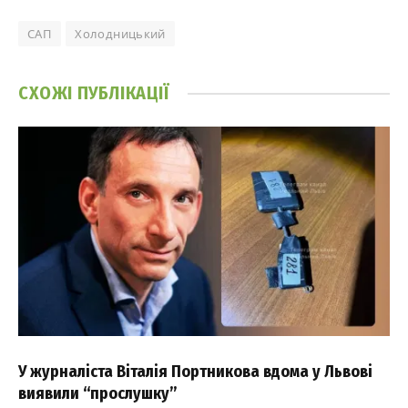
САП
Холодницький
СХОЖІ
ПУБЛІКАЦІЇ
У журналіста Віталія Портникова вдома у Львові
виявили “прослушку”