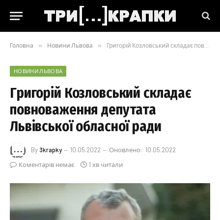
Головна
»
Новини Львова
»
Григорій Козловський складає повноваження депутата Львівської обласної ради
НОВИНИ ЛЬВОВА
Григорій Козловський складає
повноваження депутата
Львівської обласної ради
By
3krapky
10.05.2022
Оновлено:
10.05.2022
Коментарів немає
1 хв читали