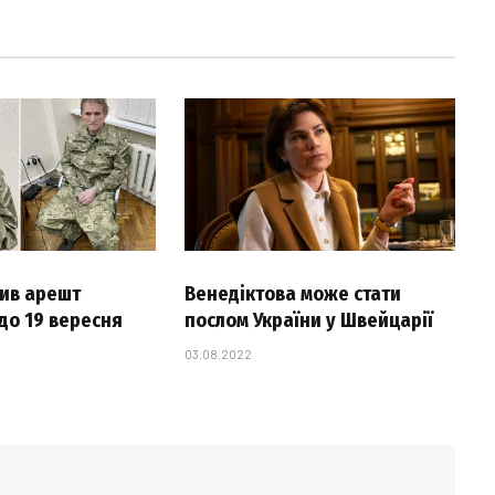
ив арешт
Венедіктова може стати
до 19 вересня
послом України у Швейцарії
03.08.2022