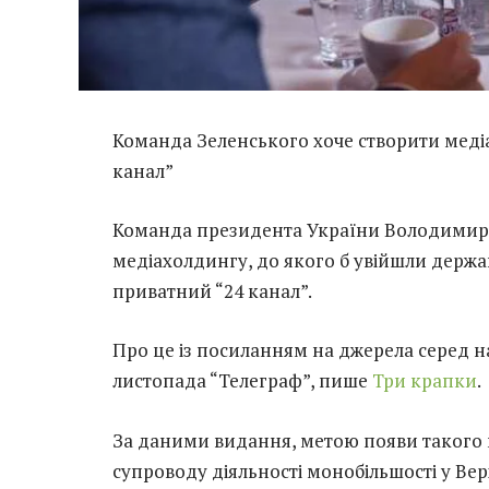
Команда Зеленського хоче створити медіах
канал”
Команда президента України Володимира 
медіахолдингу, до якого б увійшли держав
приватний “24 канал”.
Про це із посиланням на джерела серед 
листопада “Телеграф”, пише
Три крапки
.
За даними видання, метою появи такого 
супроводу діяльності монобільшості у Верх