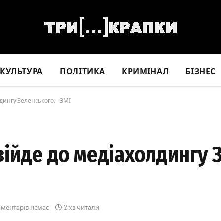
КУЛЬТУРА
ПОЛІТИКА
КРИМІНАЛ
БІЗНЕС
дингу Зеленського, – ЗМІ
війде до медіахолдингу 
оментарів немає
2 хв читали