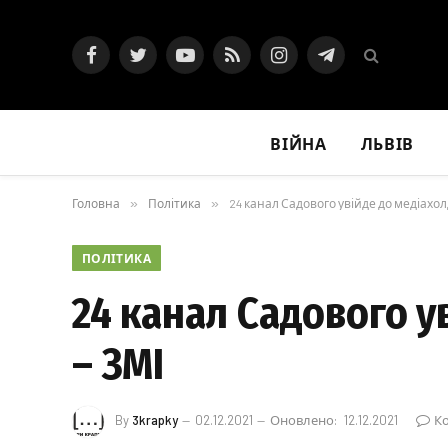
Facebook
Twitter
YouTube
RSS
Instagram
Telegram
ВІЙНА
ЛЬВІВ
Головна
»
Політика
»
24 канал Садового увійде до медіахол
ПОЛІТИКА
24 канал Садового у
– ЗМІ
By
3krapky
02.12.2021
Оновлено:
12.12.2021
К