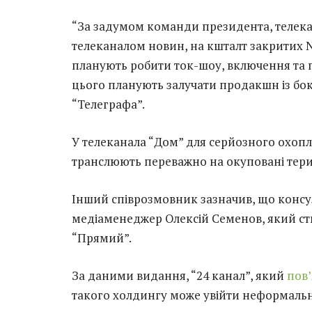
“За задумом команди президента, телека
телеканалом новин, на кшталт закритих Ne
планують робити ток-шоу, включення та п
цього планують залучати продакшн із боку
“Телеграфа”.
У телеканала “Дом” для серйозного охопл
транслюють переважно на окуповані терит
Інший співрозмовник зазначив, що консу
медіаменеджер Олексій Семенов, який ст
“Прямий”.
За даними видання, “24 канал”, який
пов
такого холдингу може увійти неформальн