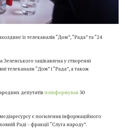
олдинг із телеканалів “Дом”, “Рада” та “24
Зеленського зацікавлена у створенні
ні телеканали “Дом” і “Рада”, а також
народних депутатів
поінформував
30
медіаресурсу є посилення інформаційного
овній Раді – фракції “Слуга народу”.