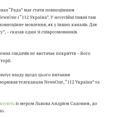
нал “Рада” має стати повноцінним
wsOne і “112 Україна”. У несесійні тижні там
овноцінне мовлення, як у інших каналів. Для
”, – сказав один зі співрозмовників
ення глядачів не вистачає покриття – його
орії.
льтує владу щодо цього питання
ворював телеканали NewsOne, “112 Україна” та
’язують
із мером Львова Андрієм Садовим, до
о.